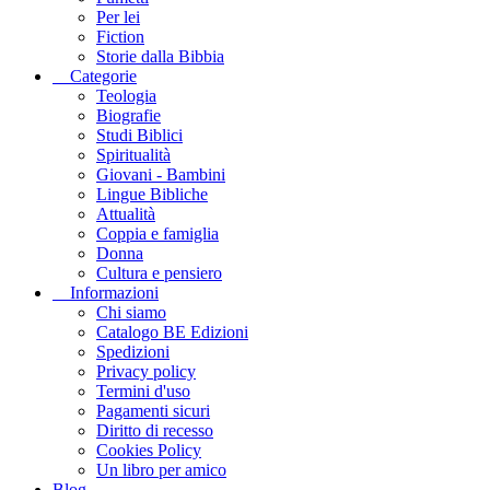
Per lei
Fiction
Storie dalla Bibbia
Categorie
Teologia
Biografie
Studi Biblici
Spiritualità
Giovani - Bambini
Lingue Bibliche
Attualità
Coppia e famiglia
Donna
Cultura e pensiero
Informazioni
Chi siamo
Catalogo BE Edizioni
Spedizioni
Privacy policy
Termini d'uso
Pagamenti sicuri
Diritto di recesso
Cookies Policy
Un libro per amico
Blog