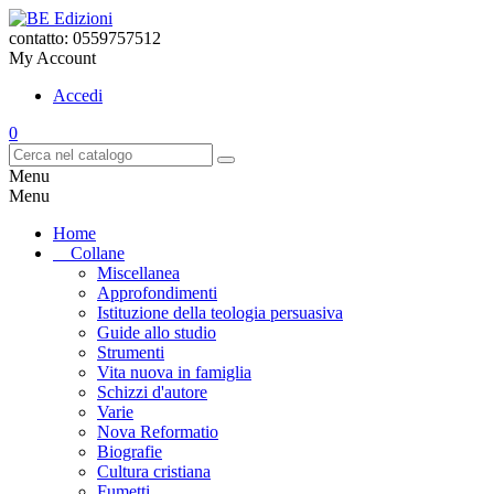
contatto: 0559757512
My Account
Accedi
0
Menu
Menu
Home
Collane
Miscellanea
Approfondimenti
Istituzione della teologia persuasiva
Guide allo studio
Strumenti
Vita nuova in famiglia
Schizzi d'autore
Varie
Nova Reformatio
Biografie
Cultura cristiana
Fumetti