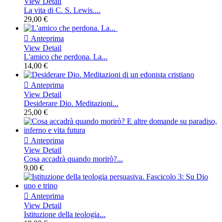
View Detail
La vita di C. S. Lewis....
29,00 €

Anteprima
View Detail
L'amico che perdona. La...
14,00 €

Anteprima
View Detail
Desiderare Dio. Meditazioni...
25,00 €

Anteprima
View Detail
Cosa accadrà quando morirò?...
9,00 €

Anteprima
View Detail
Istituzione della teologia...