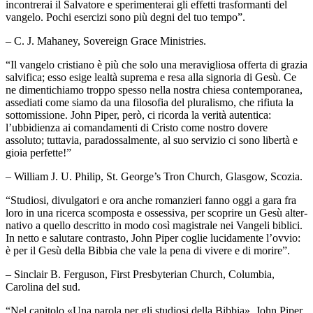
incontrerai il Salvatore e sperimenterai gli effetti trasformanti del
vangelo. Pochi esercizi sono più degni del tuo tempo”.
– C. J. Mahaney, Sovereign Grace Ministries.
“Il vangelo cristiano è più che solo una meravigliosa offerta di grazia
salvifica; esso esige lealtà suprema e resa alla signoria di Gesù. Ce
ne dimentichiamo troppo spesso nella nostra chiesa contemporanea,
assediati come siamo da una filosofia del pluralismo, che rifiuta la
sottomissione. John Piper, però, ci ricorda la verità autentica:
l’ubbidienza ai comandamenti di Cristo come nostro dovere
assoluto; tuttavia, paradossalmente, al suo servizio ci sono libertà e
gioia perfette!”
– William J. U. Philip, St. George’s Tron Church, Glasgow, Scozia.
“Studiosi, divulgatori e ora anche romanzieri fanno oggi a gara fra
loro in una ricerca scomposta e ossessiva, per scoprire un Gesù alter-
nativo a quello descritto in modo così magistrale nei Vangeli biblici.
In netto e salutare contrasto, John Piper coglie lucidamente l’ovvio:
è per il Gesù della Bibbia che vale la pena di vivere e di morire”.
– Sinclair B. Ferguson, First Presbyterian Church, Columbia,
Carolina del sud.
“Nel capitolo «Una parola per gli studiosi della Bibbia», John Piper