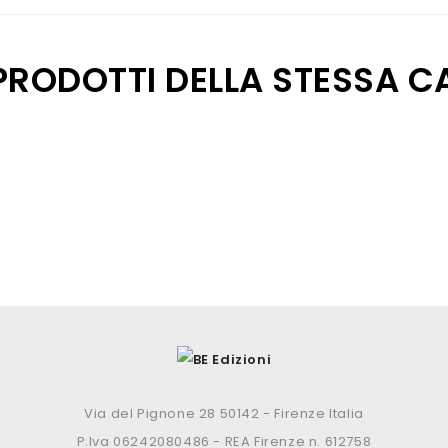
 PRODOTTI DELLA STESSA C
Via del Pignone 28 50142 - Firenze Italia
P.Iva 06242080486 - REA Firenze n. 612758