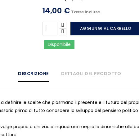
14,00 €
Tasse incluse
AGGIUNGI AL CARRELLO
Disponibile
DESCRIZIONE
DETTAGLI DEL PRODOTTO
a definire le scelte che plasmano il presente e il futuro del prop
sario prima di tutto conoscere lo sviluppo del pensiero politico
 rivolge proprio a chi vuole inquadrare meglio le dinamiche alla bas
 settore.