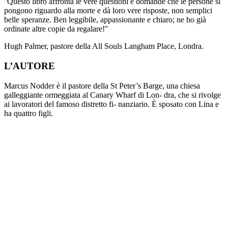
''Questo libro affronta le vere questioni e domande che le persone si
pongono riguardo alla morte e dà loro vere risposte, non semplici
belle speranze. Ben leggibile, appassionante e chiaro; ne ho già
ordinate altre copie da regalare!''
Hugh Palmer, pastore della All Souls Langham Place, Londra.
L’AUTORE
Marcus Nodder è il pastore della St Peter’s Barge, una chiesa
galleggiante ormeggiata al Canary Wharf di Lon- dra, che si rivolge
ai lavoratori del famoso distretto fi- nanziario. È sposato con Lina e
ha quattro figli.