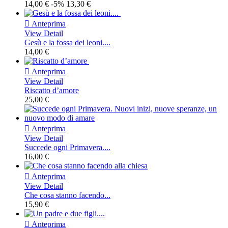
14,00 €
-5%
13,30 €

Anteprima
View Detail
Gesù e la fossa dei leoni....
14,00 €

Anteprima
View Detail
Riscatto d’amore
25,00 €

Anteprima
View Detail
Succede ogni Primavera....
16,00 €

Anteprima
View Detail
Che cosa stanno facendo...
15,90 €

Anteprima