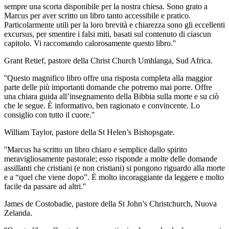
sempre una scorta disponibile per la nostra chiesa. Sono grato a
Marcus per aver scritto un libro tanto accessibile e pratico.
Particolarmente utili per la loro brevità e chiarezza sono gli eccellenti
excursus, per smentire i falsi miti, basati sul contenuto di ciascun
capitolo. Vi raccomando calorosamente questo libro.''
Grant Retief, pastore della Christ Church Umhlanga, Sud Africa.
''Questo magnifico libro offre una risposta completa alla maggior
parte delle più importanti domande che potremo mai porre. Offre
una chiara guida all’insegnamento della Bibbia sulla morte e su ciò
che le segue. È informativo, ben ragionato e convincente. Lo
consiglio con tutto il cuore.''
William Taylor, pastore della St Helen’s Bishopsgate.
''Marcus ha scritto un libro chiaro e semplice dallo spirito
meravigliosamente pastorale; esso risponde a molte delle domande
assillanti che cristiani (e non cristiani) si pongono riguardo alla morte
e a “quel che viene dopo”. È molto incoraggiante da leggere e molto
facile da passare ad altri.''
James de Costobadie, pastore della St John’s Christchurch, Nuova
Zelanda.