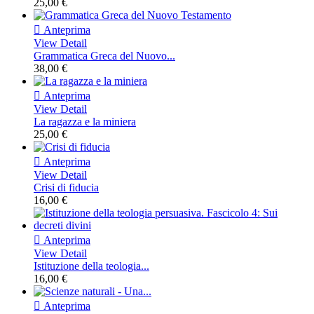
25,00 €

Anteprima
View Detail
Grammatica Greca del Nuovo...
38,00 €

Anteprima
View Detail
La ragazza e la miniera
25,00 €

Anteprima
View Detail
Crisi di fiducia
16,00 €

Anteprima
View Detail
Istituzione della teologia...
16,00 €

Anteprima