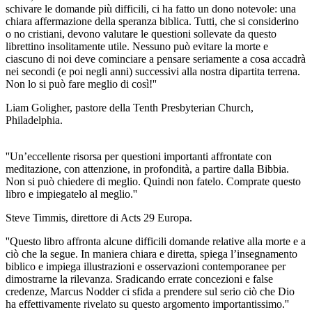
schivare le domande più difficili, ci ha fatto un dono notevole: una
chiara affermazione della speranza biblica. Tutti, che si considerino
o no cristiani, devono valutare le questioni sollevate da questo
librettino insolitamente utile. Nessuno può evitare la morte e
ciascuno di noi deve cominciare a pensare seriamente a cosa accadrà
nei secondi (e poi negli anni) successivi alla nostra dipartita terrena.
Non lo si può fare meglio di così!''
Liam Goligher, pastore della Tenth Presbyterian Church,
Philadelphia.
''Un’eccellente risorsa per questioni importanti affrontate con
meditazione, con attenzione, in profondità, a partire dalla Bibbia.
Non si può chiedere di meglio. Quindi non fatelo. Comprate questo
libro e impiegatelo al meglio.''
Steve Timmis, direttore di Acts 29 Europa.
''Questo libro affronta alcune difficili domande relative alla morte e a
ciò che la segue. In maniera chiara e diretta, spiega l’insegnamento
biblico e impiega illustrazioni e osservazioni contemporanee per
dimostrarne la rilevanza. Sradicando errate concezioni e false
credenze, Marcus Nodder ci sfida a prendere sul serio ciò che Dio
ha effettivamente rivelato su questo argomento importantissimo.''