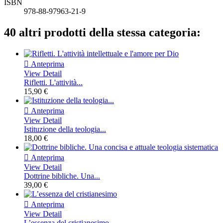
ISBN
978-88-97963-21-9
40 altri prodotti della stessa categoria:

Anteprima
View Detail
Rifletti. L'attività...
15,90 €

Anteprima
View Detail
Istituzione della teologia...
18,00 €

Anteprima
View Detail
Dottrine bibliche. Una...
39,00 €

Anteprima
View Detail
L’essenza del cristianesimo