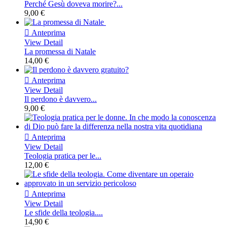
Perché Gesù doveva morire?...
9,00 €

Anteprima
View Detail
La promessa di Natale
14,00 €

Anteprima
View Detail
Il perdono è davvero...
9,00 €

Anteprima
View Detail
Teologia pratica per le...
12,00 €

Anteprima
View Detail
Le sfide della teologia....
14,90 €