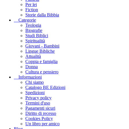
Per lei
Fiction
Storie dalla Bibbia
Categorie
Teologia
Biografie
Studi Biblici
Spiritualità
Giovani - Bambini
Lingue Bibliche
Attualità
Coppia e famiglia
Donna
Cultura e pensiero
Informazioni
Chi siamo
Catalogo BE Edizioni
Spedizioni
Privacy policy
Termini d'uso
Pagamenti sicuri
Diritto di recesso
Cookies Policy
Un libro per amico
Blog