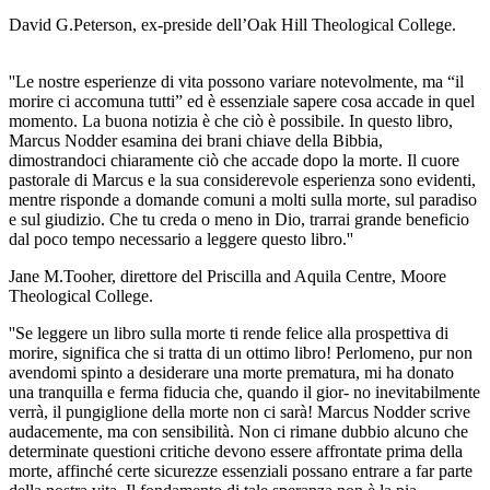
David G.Peterson, ex-preside dell’Oak Hill Theological College.
''Le nostre esperienze di vita possono variare notevolmente, ma “il
morire ci accomuna tutti” ed è essenziale sapere cosa accade in quel
momento. La buona notizia è che ciò è possibile. In questo libro,
Marcus Nodder esamina dei brani chiave della Bibbia,
dimostrandoci chiaramente ciò che accade dopo la morte. Il cuore
pastorale di Marcus e la sua considerevole esperienza sono evidenti,
mentre risponde a domande comuni a molti sulla morte, sul paradiso
e sul giudizio. Che tu creda o meno in Dio, trarrai grande beneficio
dal poco tempo necessario a leggere questo libro.''
Jane M.Tooher, direttore del Priscilla and Aquila Centre, Moore
Theological College.
''Se leggere un libro sulla morte ti rende felice alla prospettiva di
morire, significa che si tratta di un ottimo libro! Perlomeno, pur non
avendomi spinto a desiderare una morte prematura, mi ha donato
una tranquilla e ferma fiducia che, quando il gior- no inevitabilmente
verrà, il pungiglione della morte non ci sarà! Marcus Nodder scrive
audacemente, ma con sensibilità. Non ci rimane dubbio alcuno che
determinate questioni critiche devono essere affrontate prima della
morte, affinché certe sicurezze essenziali possano entrare a far parte