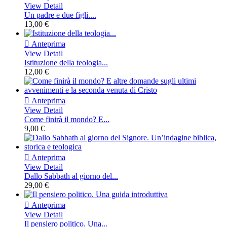
View Detail
Un padre e due figli....
13,00 €

Anteprima
View Detail
Istituzione della teologia...
12,00 €

Anteprima
View Detail
Come finirà il mondo? E...
9,00 €

Anteprima
View Detail
Dallo Sabbath al giorno del...
29,00 €

Anteprima
View Detail
Il pensiero politico. Una...