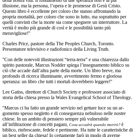
della nostra vita. Il fondamento di tale speranza non è la pia
illusione, ma la persona, l’opera e le promesse di Gesù Cristo.
Questo libro è eccellente per coloro che stanno affrontando la
propria mortalità, per coloro che sono in lutto, ma soprattutto per
quelli convinti che la morte sia come spegnere un interruttore. La
verità è molto più grande di così e le possibilità tanto più
meravigliose!''
Charles Price, pastore della The Peoples Church, Toronto.
Presentatore televisivo e radiofonico della Living Truth.
''Con delle notevoli illustrazioni “terra-terra” e una chiarezza dallo
spirito pastorale, Marcus Nodder spiega l’insegnamento biblico su
ciò che accade dall’altra parte della morte. Un libro breve, ma
profondo di ricerca illuminante, avvertimento fermo e gloriosa
speranza: un libro che tutti i mortali dovrebbero leggere!''
Lee Gatiss, direttore di Church Society e professore associato di
storia della chiesa presso la Wales Evangelical School of Theology.
''Marcus ci ha fatto un grande servizio nel gettare luce su un ar-
gomento spesso negletto e di conseguenza nebuloso nelle nostre
chiese. In un ambito di pensiero sempre più vulnerabile
all’infiltrazione di concetti pagani,
è
Cosa accadrà quando morirò?
biblico, rinfrescante, fedele e pertinente. Ha tutte le caratteristiche di
un best seller da chiesa! Io certamente farò in modo di averne