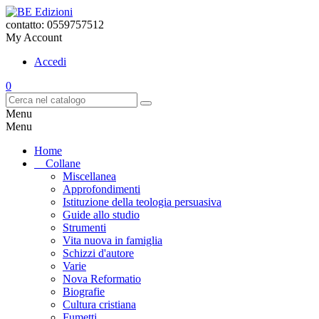
contatto: 0559757512
My Account
Accedi
0
Menu
Menu
Home
Collane
Miscellanea
Approfondimenti
Istituzione della teologia persuasiva
Guide allo studio
Strumenti
Vita nuova in famiglia
Schizzi d'autore
Varie
Nova Reformatio
Biografie
Cultura cristiana
Fumetti