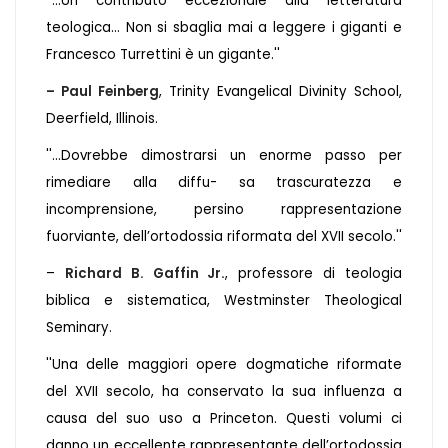
''...Un contributo eccezionale alla letteratura
teologica... Non si sbaglia mai a leggere i giganti e
Francesco Turrettini è un gigante.''
– Paul Feinberg
, Trinity Evangelical Divinity School,
Deerfield, Illinois.
''...Dovrebbe dimostrarsi un enorme passo per
rimediare alla diffu- sa trascuratezza e
incomprensione, persino rappresentazione
fuorviante, dell’ortodossia riformata del XVII secolo.''
–
Richard B. Gaffin Jr.
, professore di teologia
biblica e sistematica, Westminster Theological
Seminary.
''Una delle maggiori opere dogmatiche riformate
del XVII secolo, ha conservato la sua influenza a
causa del suo uso a Princeton. Questi volumi ci
danno un eccellente rappresentante dell’ortodossia