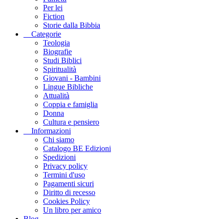
Per lei
Fiction
Storie dalla Bibbia
Categorie
Teologia
Biografie
Studi Biblici
Spiritualità
Giovani - Bambini
Lingue Bibliche
Attualità
Coppia e famiglia
Donna
Cultura e pensiero
Informazioni
Chi siamo
Catalogo BE Edizioni
Spedizioni
Privacy policy
Termini d'uso
Pagamenti sicuri
Diritto di recesso
Cookies Policy
Un libro per amico
Blog