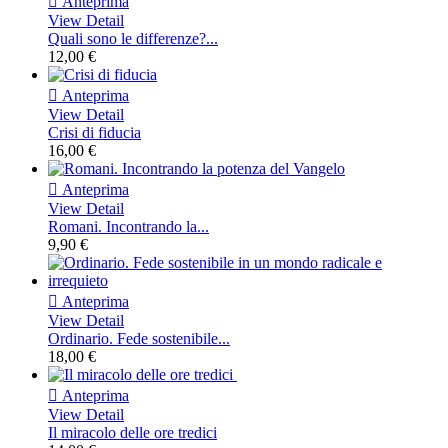

Anteprima
View Detail
Quali sono le differenze?...
12,00 €

Anteprima
View Detail
Crisi di fiducia
16,00 €

Anteprima
View Detail
Romani. Incontrando la...
9,90 €

Anteprima
View Detail
Ordinario. Fede sostenibile...
18,00 €

Anteprima
View Detail
Il miracolo delle ore tredici