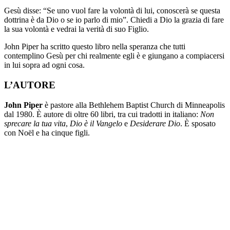
Gesù disse: “Se uno vuol fare la volontà di lui, conoscerà se questa
dottrina è da Dio o se io parlo di mio”. Chiedi a Dio la grazia di fare
la sua volontà e vedrai la verità di suo Figlio.
John Piper ha scritto questo libro nella speranza che tutti
contemplino Gesù per chi realmente egli è e giungano a compiacersi
in lui sopra ad ogni cosa.
L’AUTORE
John Piper
è pastore alla Bethlehem Baptist Church di Minneapolis
dal 1980. È autore di oltre 60 libri, tra cui tradotti in italiano:
Non
sprecare la tua vita
,
Dio è il Vangelo
e
Desiderare Dio
. È sposato
con Noël e ha cinque figli.