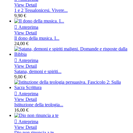
View Detail
1 e 2 Tessalonicesi. Vivere...
9,90 €

Anteprima
View Detail
Il dono della musica. I...
24,00 €

Anteprima
View Detail
Satana, demoni e spiriti...
9,00 €

Anteprima
View Detail
Istituzione della teologia...
16,00 €

Anteprima
View Detail
Dio non rinuncia a te