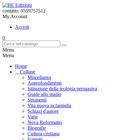
contatto: 0559757512
My Account
Accedi
0
Menu
Menu
Home
Collane
Miscellanea
Approfondimenti
Istituzione della teologia persuasiva
Guide allo studio
Strumenti
Vita nuova in famiglia
Schizzi d'autore
Varie
Nova Reformatio
Biografie
Cultura cristiana
Fumetti