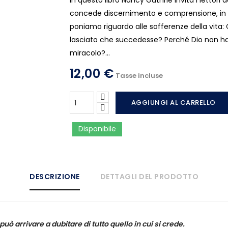
In questo libro Nancy Guthrie invita i lettori 
concede discernimento e comprensione, in ri
poniamo riguardo alle sofferenze della vita:
lasciato che succedesse? Perché Dio non ha
miracolo?...
12,00 €
Tasse incluse
AGGIUNGI AL CARRELLO
Disponibile
DESCRIZIONE
DETTAGLI DEL PRODOTTO
ò arrivare a dubitare di tutto quello in cui si crede.