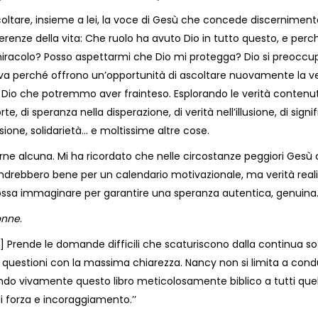
 ascoltare, insieme a lei, la voce di Gesù che concede discernime
fferenze della vita: Che ruolo ha avuto Dio in tutto questo, e p
miracolo? Posso aspettarmi che Dio mi protegga? Dio si preocc
 perché offrono un’opportunità di ascoltare nuovamente la ve
 Dio che potremmo aver frainteso. Esplorando le verità contenut
di speranza nella disperazione, di verità nell’illusione, di signific
one, solidarietà... e moltissime altre cose.
erne alcuna. Mi ha ricordato che nelle circostanze peggiori Gesù
ndrebbero bene per un calendario motivazionale, ma verità real
possa immaginare per garantire una speranza autentica, genuina.’
onne
.
Prende le domande difficili che scaturiscono dalla continua soffe
e questioni con la massima chiarezza. Nancy non si limita a condu
do vivamente questo libro meticolosamente biblico a tutti que
 di forza e incoraggiamento.’’