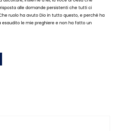
ad ascoltare, insieme a lei, la voce di Gesù che
sposta alle domande persistenti che tutti ci
 Che ruolo ha avuto Dio in tutto questo, e perché ha
 esaudito le mie preghiere e non ha fatto un