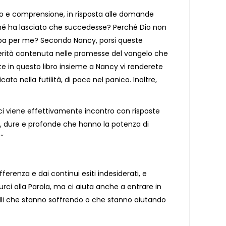
nto e comprensione, in risposta alle domande
erché ha lasciato che succedesse? Perché Dio non
upa per me? Secondo Nancy, porsi queste
rità contenuta nelle promesse del vangelo che
e in questo libro insieme a Nancy vi renderete
ato nella futilità, di pace nel panico. Inoltre,
 ci viene effettivamente incontro con risposte
i, dure e profonde che hanno la potenza di
’
renza e dai continui esiti indesiderati, e
rci alla Parola, ma ci aiuta anche a entrare in
lli che stanno soffrendo o che stanno aiutando