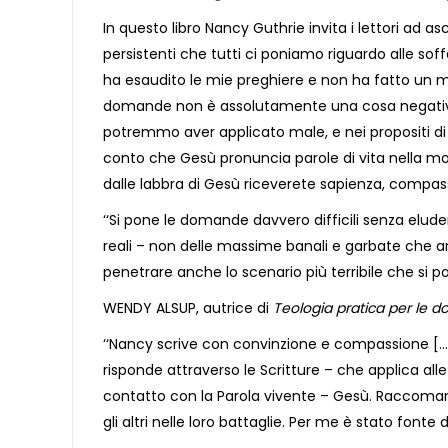
In questo libro Nancy Guthrie invita i lettori ad
persistenti che tutti ci poniamo riguardo alle so
ha esaudito le mie preghiere e non ha fatto un 
domande non è assolutamente una cosa negativa
potremmo aver applicato male, e nei propositi di
conto che Gesù pronuncia parole di vita nella morte, 
dalle labbra di Gesù riceverete sapienza, compassi
‘‘Si pone le domande davvero difficili senza elud
reali – non delle massime banali e garbate che a
penetrare anche lo scenario più terribile che si 
WENDY ALSUP, autrice di
Teologia pratica per le d
‘‘Nancy scrive con convinzione e compassione […] 
risponde attraverso le Scritture – che applica all
contatto con la Parola vivente – Gesù. Raccoman
gli altri nelle loro battaglie. Per me è stato fonte