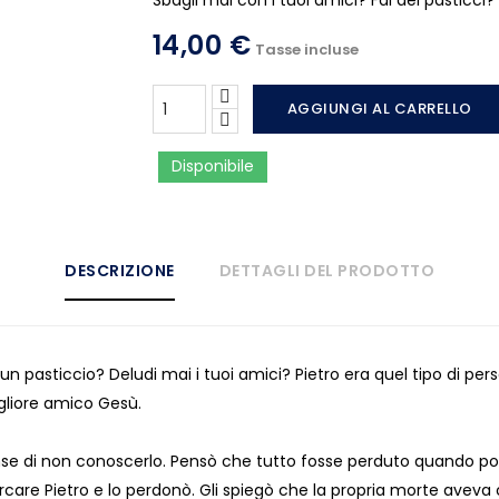
Sbagli mai con i tuoi amici? Fai dei pasticci? P
14,00 €
Tasse incluse
AGGIUNGI AL CARRELLO
Disponibile
DESCRIZIONE
DETTAGLI DEL PRODOTTO
un pasticcio? Deludi mai i tuoi amici? Pietro era quel tipo di pers
gliore amico Gesù.
se di non conoscerlo. Pensò che tutto fosse perduto quando poi 
are Pietro e lo perdonò. Gli spiegò che la propria morte aveva ca