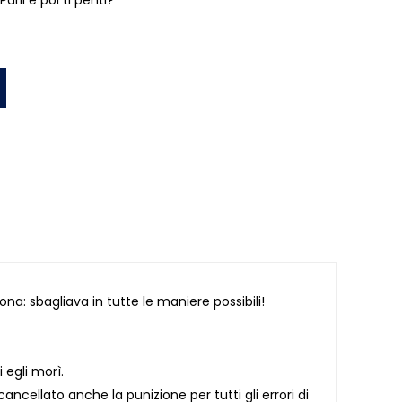
arli e poi ti penti?
ona: sbagliava in tutte le maniere possibili!
egli morì.
ncellato anche la punizione per tutti gli errori di