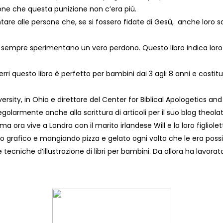
ione che questa punizione non c’era più.
contare alle persone che, se si fossero fidate di Gesù, anche lor
n sempre sperimentano un vero perdono. Questo libro indica loro
erri questo libro è perfetto per bambini dai 3 agli 8 anni e costit
ersity, in Ohio e direttore del Center for Biblical Apologetics and
a regolarmente anche alla scrittura di articoli per il suo blog theol
ora vive a Londra con il marito irlandese Will e la loro figliolett
no grafico e mangiando pizza e gelato ogni volta che le era poss
 tecniche d’illustrazione di libri per bambini. Da allora ha lavorat