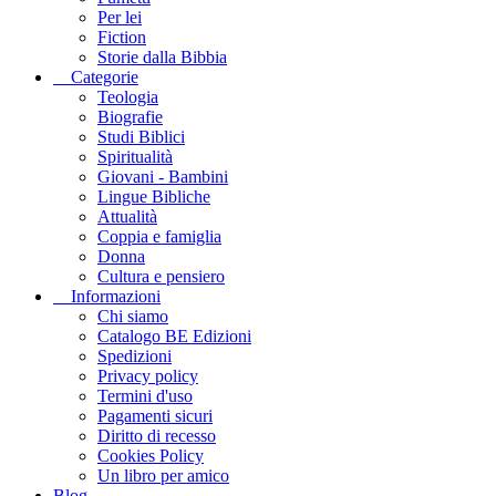
Per lei
Fiction
Storie dalla Bibbia
Categorie
Teologia
Biografie
Studi Biblici
Spiritualità
Giovani - Bambini
Lingue Bibliche
Attualità
Coppia e famiglia
Donna
Cultura e pensiero
Informazioni
Chi siamo
Catalogo BE Edizioni
Spedizioni
Privacy policy
Termini d'uso
Pagamenti sicuri
Diritto di recesso
Cookies Policy
Un libro per amico
Blog