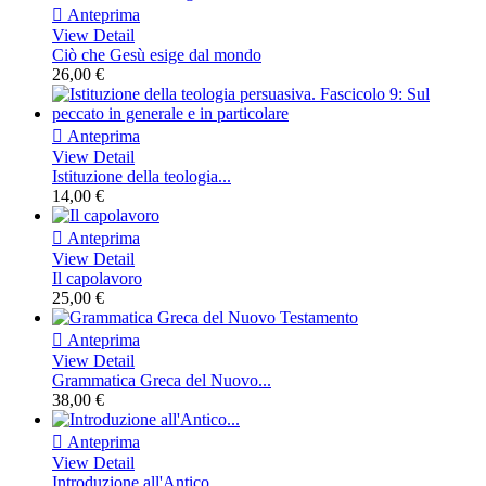

Anteprima
View Detail
Ciò che Gesù esige dal mondo
26,00 €

Anteprima
View Detail
Istituzione della teologia...
14,00 €

Anteprima
View Detail
Il capolavoro
25,00 €

Anteprima
View Detail
Grammatica Greca del Nuovo...
38,00 €

Anteprima
View Detail
Introduzione all'Antico...