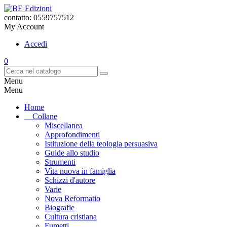
contatto: 0559757512
My Account
Accedi
0
Menu
Menu
Home
Collane
Miscellanea
Approfondimenti
Istituzione della teologia persuasiva
Guide allo studio
Strumenti
Vita nuova in famiglia
Schizzi d'autore
Varie
Nova Reformatio
Biografie
Cultura cristiana
Fumetti