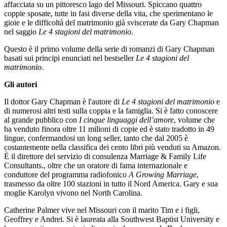
affacciata su un pittoresco lago del Missouri. Spiccano quattro
coppie sposate, tutte in fasi diverse della vita, che sperimentano le
gioie e le difficoltà del matrimonio già sviscerate da Gary Chapman
nel saggio
Le 4 stagioni del matrimonio
.
Questo è il primo volume della serie di romanzi di Gary Chapman
basati sui principi enunciati nel bestseller
Le 4 stagioni del
matrimonio
.
Gli autori
Il dottor Gary Chapman è l'autore di
Le 4 stagioni del matrimonio
e
di numerosi altri testi sulla coppia e la famiglia. Si è fatto conoscere
al grande pubblico con
I cinque linguaggi dell’amore
, volume che
ha venduto finora oltre 11 milioni di copie ed è stato tradotto in 49
lingue, confermandosi un long seller, tanto che dal 2005 è
costantemente nella classifica dei cento libri più venduti su Amazon.
È il direttore del servizio di consulenza Marriage & Family Life
Consultants., oltre che un oratore di fama internazionale e
conduttore del programma radiofonico
A Growing Marriage
,
trasmesso da oltre 100 stazioni in tutto il Nord America. Gary e sua
moglie Karolyn vivono nel North Carolina.
Catherine Palmer vive nel Missouri con il marito Tim e i figli,
Geoffrey e Andrei. Si è laureata alla Southwest Baptist University e