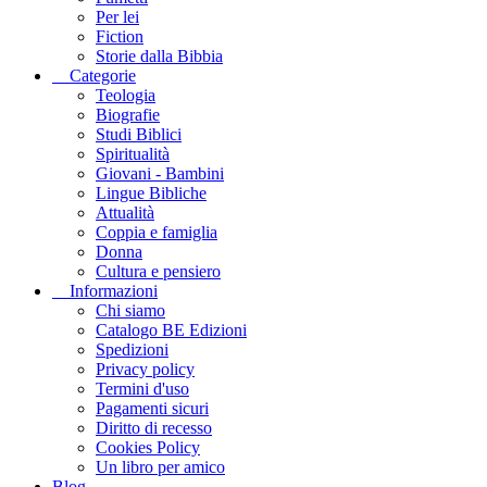
Per lei
Fiction
Storie dalla Bibbia
Categorie
Teologia
Biografie
Studi Biblici
Spiritualità
Giovani - Bambini
Lingue Bibliche
Attualità
Coppia e famiglia
Donna
Cultura e pensiero
Informazioni
Chi siamo
Catalogo BE Edizioni
Spedizioni
Privacy policy
Termini d'uso
Pagamenti sicuri
Diritto di recesso
Cookies Policy
Un libro per amico
Blog