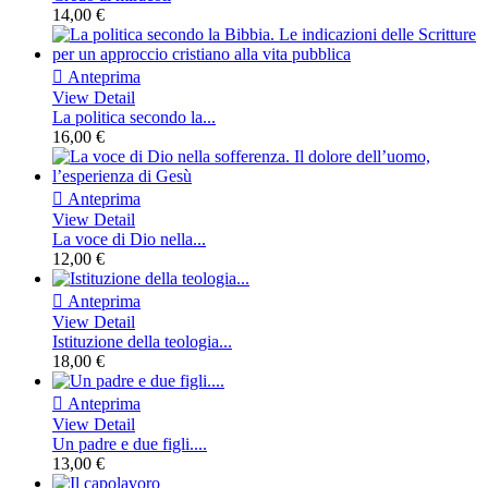
14,00 €

Anteprima
View Detail
La politica secondo la...
16,00 €

Anteprima
View Detail
La voce di Dio nella...
12,00 €

Anteprima
View Detail
Istituzione della teologia...
18,00 €

Anteprima
View Detail
Un padre e due figli....
13,00 €