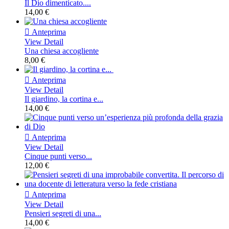
Il Dio dimenticato....
14,00 €

Anteprima
View Detail
Una chiesa accogliente
8,00 €

Anteprima
View Detail
Il giardino, la cortina e...
14,00 €

Anteprima
View Detail
Cinque punti verso...
12,00 €

Anteprima
View Detail
Pensieri segreti di una...
14,00 €