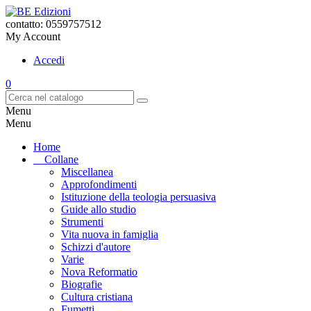
contatto: 0559757512
My Account
Accedi
0
Menu
Menu
Home
Collane
Miscellanea
Approfondimenti
Istituzione della teologia persuasiva
Guide allo studio
Strumenti
Vita nuova in famiglia
Schizzi d'autore
Varie
Nova Reformatio
Biografie
Cultura cristiana
Fumetti