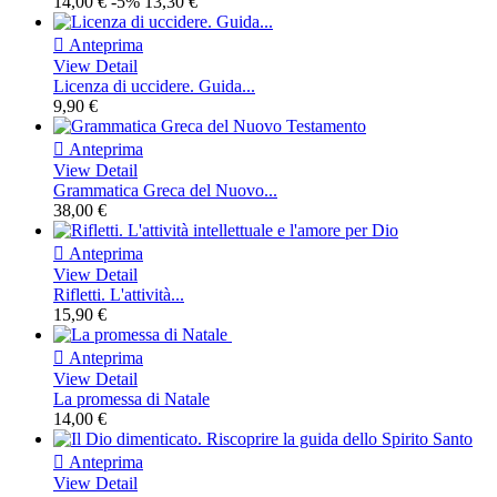
14,00 €
-5%
13,30 €

Anteprima
View Detail
Licenza di uccidere. Guida...
9,90 €

Anteprima
View Detail
Grammatica Greca del Nuovo...
38,00 €

Anteprima
View Detail
Rifletti. L'attività...
15,90 €

Anteprima
View Detail
La promessa di Natale
14,00 €

Anteprima
View Detail