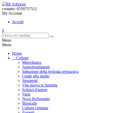
contatto: 0559757512
My Account
Accedi
0
Menu
Menu
Home
Collane
Miscellanea
Approfondimenti
Istituzione della teologia persuasiva
Guide allo studio
Strumenti
Vita nuova in famiglia
Schizzi d'autore
Varie
Nova Reformatio
Biografie
Cultura cristiana
Fumetti