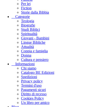
Per lei
Fiction
Storie dalla Bibbia
Categorie
Teologia
Biografie
Studi Biblici
Spiritualità
Giovani - Bambini
Lingue Bibliche
Attualità
Coppia e famiglia
Donna
Cultura e pensiero
Informazioni
Chi siamo
Catalogo BE Edizioni
Spedizioni
Privacy policy
Termini d'uso
Pagamenti sicuri
Diritto di recesso
Cookies Policy
Un libro per amico
Blog