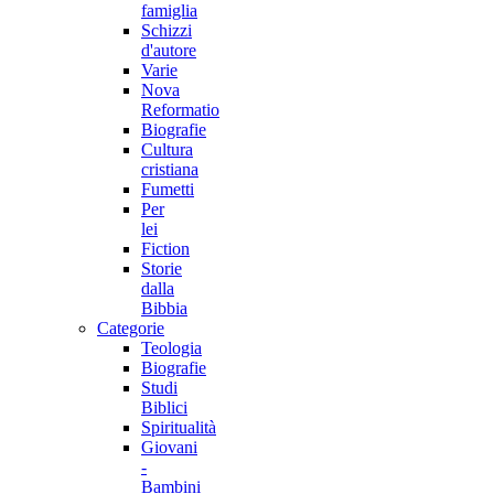
famiglia
Schizzi
d'autore
Varie
Nova
Reformatio
Biografie
Cultura
cristiana
Fumetti
Per
lei
Fiction
Storie
dalla
Bibbia
Categorie
Teologia
Biografie
Studi
Biblici
Spiritualità
Giovani
-
Bambini