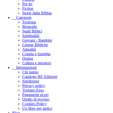
Per lei
Fiction
Storie dalla Bibbia
Categorie
Teologia
Biografie
Studi Biblici
Spiritualità
Giovani - Bambini
Lingue Bibliche
Attualità
Coppia e famiglia
Donna
Cultura e pensiero
Informazioni
Chi siamo
Catalogo BE Edizioni
Spedizioni
Privacy policy
Termini d'uso
Pagamenti sicuri
Diritto di recesso
Cookies Policy
Un libro per amico
Blog