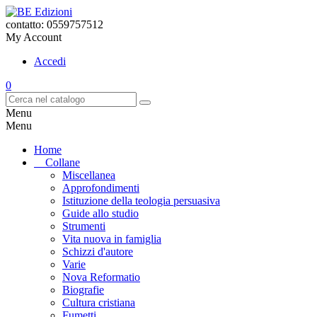
contatto: 0559757512
My Account
Accedi
0
Menu
Menu
Home
Collane
Miscellanea
Approfondimenti
Istituzione della teologia persuasiva
Guide allo studio
Strumenti
Vita nuova in famiglia
Schizzi d'autore
Varie
Nova Reformatio
Biografie
Cultura cristiana
Fumetti