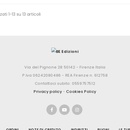
zati 1-13 su 13 articoli
Via del Pignone 28 50142 - Firenze Italia
P.Iva 06242080486 - REA Firenze n. 612758
Contattaci subito: 0559757512
Privacy policy
-
Cookies Policy
ORDINI
NOTE DI CREDITO
INDIRIZZI
BUONI
LE TU