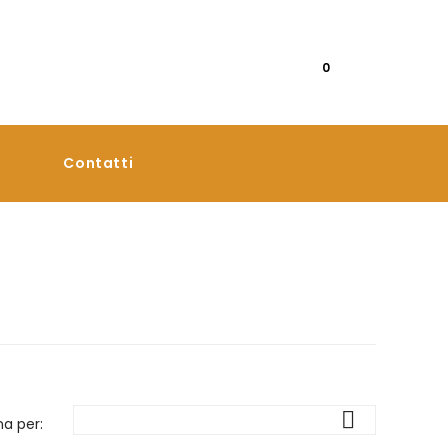
0
Contatti

na per: