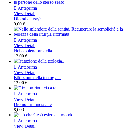

Anteprima
View Detail
Dio odia i gay?...
9,00 €

Anteprima
View Detail
Nello splendore della...
12,00 €

Anteprima
View Detail
Istituzione della teologia...
12,00 €

Anteprima
View Detail
Dio non rinuncia a te
8,00 €

Anteprima
View Detail