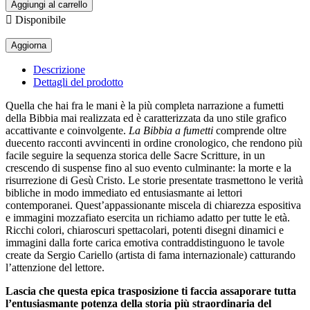
Aggiungi al carrello

Disponibile
Descrizione
Dettagli del prodotto
Quella che hai fra le mani è la più completa narrazione a fumetti
della Bibbia mai realizzata ed è caratterizzata da uno stile grafico
accattivante e coinvolgente.
La Bibbia a fumetti
comprende oltre
duecento racconti avvincenti in ordine cronologico, che rendono più
facile seguire la sequenza storica delle Sacre Scritture, in un
crescendo di suspense fino al suo evento culminante: la morte e la
risurrezione di Gesù Cristo. Le storie presentate trasmettono le verità
bibliche in modo immediato ed entusiasmante ai lettori
contemporanei. Quest’appassionante miscela di chiarezza espositiva
e immagini mozzafiato esercita un richiamo adatto per tutte le età.
Ricchi colori, chiaroscuri spettacolari, potenti disegni dinamici e
immagini dalla forte carica emotiva contraddistinguono le tavole
create da Sergio Cariello (artista di fama internazionale) catturando
l’attenzione del lettore.
Lascia che questa epica trasposizione ti faccia assaporare tutta
l’entusiasmante potenza della storia più straordinaria del