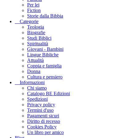
Per lei
Fiction
Storie dalla Bibbia
Categorie
Teologia
Biografie
Studi Biblici
Spiritualità
Giovani - Bambini
Lingue Bibliche
Attualità
Coppia e famiglia
Donna
Cultura e pensiero
Informazioni
Chi siamo
Catalogo BE Edizioni
Spedizioni
Privacy policy
Termini d'uso
Pagamenti sicuri
Diritto di recesso
Cookies Policy
Un libro per amico
Blog