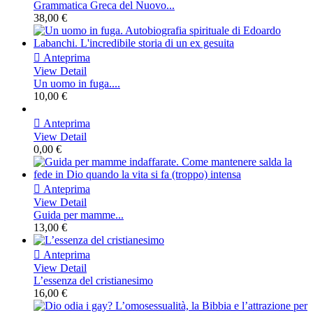
Grammatica Greca del Nuovo...
38,00 €

Anteprima
View Detail
Un uomo in fuga....
10,00 €

Anteprima
View Detail
0,00 €

Anteprima
View Detail
Guida per mamme...
13,00 €

Anteprima
View Detail
L’essenza del cristianesimo
16,00 €