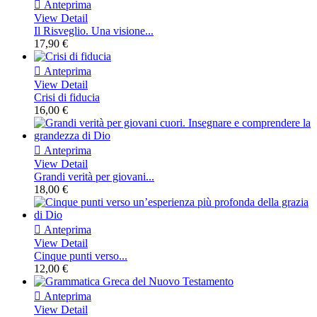

Anteprima
View Detail
Il Risveglio. Una visione...
17,90 €

Anteprima
View Detail
Crisi di fiducia
16,00 €

Anteprima
View Detail
Grandi verità per giovani...
18,00 €

Anteprima
View Detail
Cinque punti verso...
12,00 €

Anteprima
View Detail