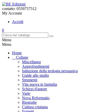
contatto: 0559757512
My Account
Accedi
0
Menu
Menu
Home
Collane
Miscellanea
Approfondimenti
Istituzione della teologia persuasiva
Guide allo studio
Strumenti
Vita nuova in famiglia
Schizzi d'autore
Varie
Nova Reformatio
Biografie
Cultura cristiana
Fumetti