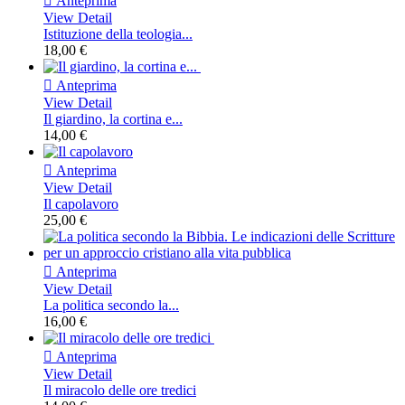

Anteprima
View Detail
Istituzione della teologia...
18,00 €

Anteprima
View Detail
Il giardino, la cortina e...
14,00 €

Anteprima
View Detail
Il capolavoro
25,00 €

Anteprima
View Detail
La politica secondo la...
16,00 €

Anteprima
View Detail
Il miracolo delle ore tredici