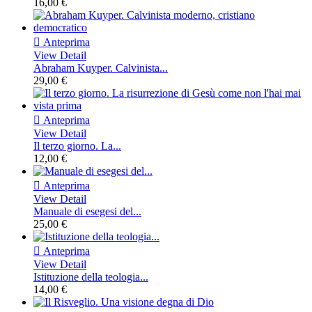
16,00 €

Anteprima
View Detail
Abraham Kuyper. Calvinista...
29,00 €

Anteprima
View Detail
Il terzo giorno. La...
12,00 €

Anteprima
View Detail
Manuale di esegesi del...
25,00 €

Anteprima
View Detail
Istituzione della teologia...
14,00 €