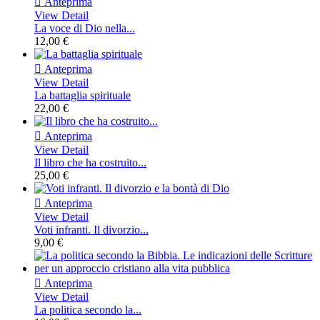

Anteprima
View Detail
La voce di Dio nella...
12,00 €

Anteprima
View Detail
La battaglia spirituale
22,00 €

Anteprima
View Detail
Il libro che ha costruito...
25,00 €

Anteprima
View Detail
Voti infranti. Il divorzio...
9,00 €

Anteprima
View Detail
La politica secondo la...