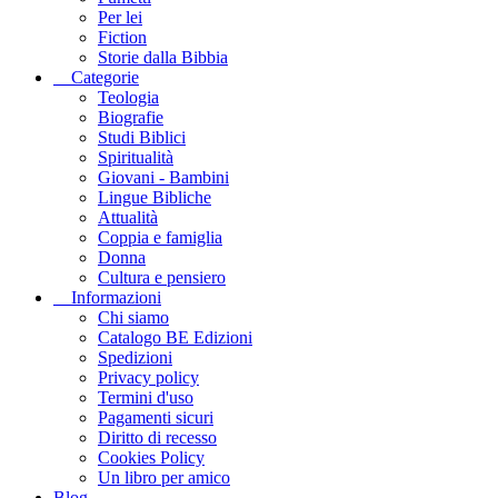
Per lei
Fiction
Storie dalla Bibbia
Categorie
Teologia
Biografie
Studi Biblici
Spiritualità
Giovani - Bambini
Lingue Bibliche
Attualità
Coppia e famiglia
Donna
Cultura e pensiero
Informazioni
Chi siamo
Catalogo BE Edizioni
Spedizioni
Privacy policy
Termini d'uso
Pagamenti sicuri
Diritto di recesso
Cookies Policy
Un libro per amico
Blog