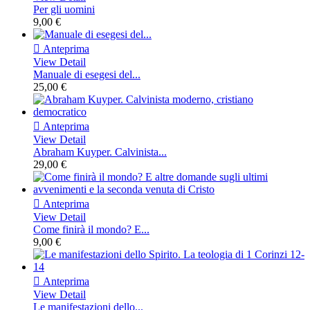
Per gli uomini
9,00 €

Anteprima
View Detail
Manuale di esegesi del...
25,00 €

Anteprima
View Detail
Abraham Kuyper. Calvinista...
29,00 €

Anteprima
View Detail
Come finirà il mondo? E...
9,00 €

Anteprima
View Detail
Le manifestazioni dello...