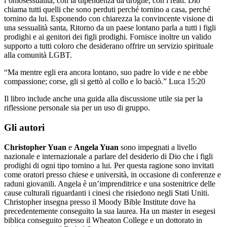
l’omosessualità, con la dipendenza da droghe, con i reati. Dio
chiama tutti quelli che sono perduti perché tornino a casa, perché
tornino da lui. Esponendo con chiarezza la convincente visione di
una sessualità santa, Ritorno da un paese lontano parla a tutti i figli
prodighi e ai genitori dei figli prodighi. Fornisce inoltre un valido
supporto a tutti coloro che desiderano offrire un servizio spirituale
alla comunità LGBT.
“Ma mentre egli era ancora lontano, suo padre lo vide e ne ebbe
compassione; corse, gli si gettò al collo e lo baciò.” Luca 15:20
Il libro include anche una guida alla discussione utile sia per la
riflessione personale sia per un uso di gruppo.
Gli autori
Christopher Yuan
e
Angela Yuan
sono impegnati a livello
nazionale e internazionale a parlare del desiderio di Dio che i figli
prodighi di ogni tipo tornino a lui. Per questa ragione sono invitati
come oratori presso chiese e università, in occasione di conferenze e
raduni giovanili. Angela è un’imprenditrice e una sostenitrice delle
cause culturali riguardanti i cinesi che risiedono negli Stati Uniti.
Christopher insegna presso il Moody Bible Institute dove ha
precedentemente conseguito la sua laurea. Ha un master in esegesi
biblica conseguito presso il Wheaton College e un dottorato in