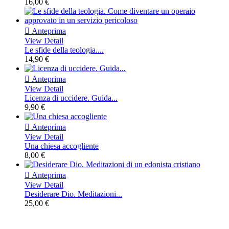
16,00 €

Anteprima
View Detail
Le sfide della teologia....
14,90 €

Anteprima
View Detail
Licenza di uccidere. Guida...
9,90 €

Anteprima
View Detail
Una chiesa accogliente
8,00 €

Anteprima
View Detail
Desiderare Dio. Meditazioni...
25,00 €