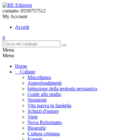
contatto: 0559757512
My Account
Accedi
0
Menu
Menu
Home
Collane
Miscellanea
Approfondimenti
Istituzione della teologia persuasiva
Guide allo studio
Strumenti
Vita nuova in famiglia
Schizzi d'autore
Varie
Nova Reformatio
Biografie
Cultura cristiana
Fumetti