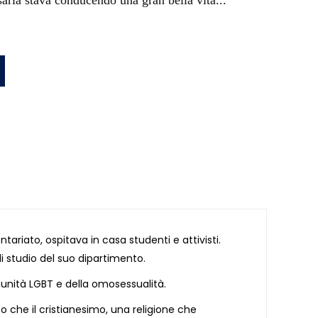
aria stava conducendo una gran bella vita...
riato, ospitava in casa studenti e attivisti.
i studio del suo dipartimento.
unità LGBT e della omosessualità.
 che il cristianesimo, una religione che