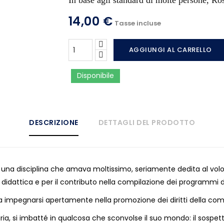
In base agli standard di molte persone, Ros
14,00 €
Tasse incluse
AGGIUNGI AL CARRELLO
Disponibile
DESCRIZIONE
DETTAGLI DEL PRODOTTO
na disciplina che amava moltissimo, seriamente dedita al volonta
 didattica e per il contributo nella compilazione dei programmi d
 impegnarsi apertamente nella promozione dei diritti della com
a, si imbatté in qualcosa che sconvolse il suo mondo: il sospetto