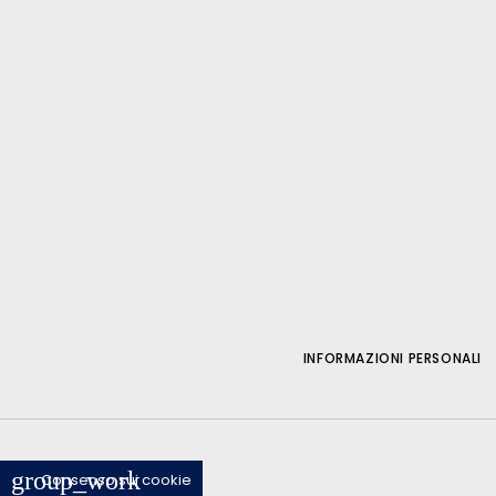
INFORMAZIONI PERSONALI
group_work
Consenso sui cookie