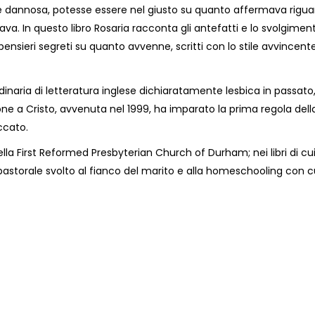
dannosa, potesse essere nel giusto su quanto affermava riguar
va. In questo libro Rosaria racconta gli antefatti e lo svolgimen
i pensieri segreti su quanto avvenne, scritti con lo stile avvincen
aria di letteratura inglese dichiaratamente lesbica in passato, è
one a Cristo, avvenuta nel 1999, ha imparato la prima regola dell
ccato.
lla First Reformed Presbyterian Church of Durham; nei libri di cu
astorale svolto al fianco del marito e alla homeschooling con cui 