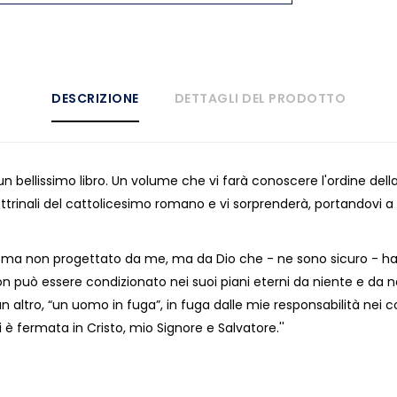
DESCRIZIONE
DETTAGLI DEL PRODOTTO
 un bellissimo libro. Un volume che vi farà conoscere l'ordine del
ottrinali del cattolicesimo romano e vi sorprenderà, portandovi a
, ma non progettato da me, ma da Dio che - ne sono sicuro - ha 
 non può essere condizionato nei suoi piani eterni da niente e 
 altro, “un uomo in fuga”, in fuga dalle mie responsabilità nei con
si è fermata in Cristo, mio Signore e Salvatore.''