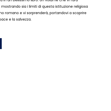
ta in un bellissimo libro. Un volume che vi farà
ostrando sia i limiti di questa istituzione religiosa
simo romano e vi sorprenderà, portandovi a scoprire
 pace e la salvezza.