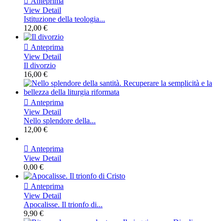

Anteprima
View Detail
Istituzione della teologia...
12,00 €

Anteprima
View Detail
Il divorzio
16,00 €

Anteprima
View Detail
Nello splendore della...
12,00 €

Anteprima
View Detail
0,00 €

Anteprima
View Detail
Apocalisse. Il trionfo di...
9,90 €