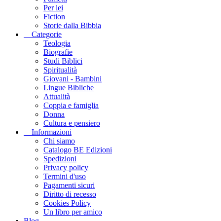
Per lei
Fiction
Storie dalla Bibbia
Categorie
Teologia
Biografie
Studi Biblici
Spiritualità
Giovani - Bambini
Lingue Bibliche
Attualità
Coppia e famiglia
Donna
Cultura e pensiero
Informazioni
Chi siamo
Catalogo BE Edizioni
Spedizioni
Privacy policy
Termini d'uso
Pagamenti sicuri
Diritto di recesso
Cookies Policy
Un libro per amico
Blog