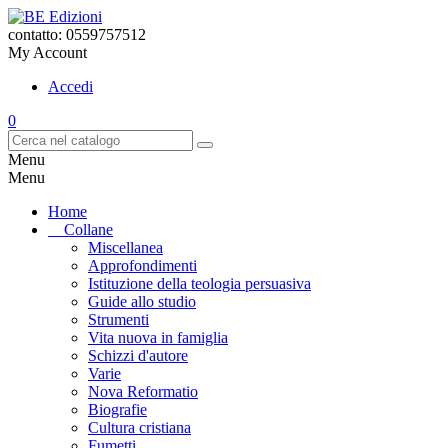
contatto: 0559757512
My Account
Accedi
0
Menu
Menu
Home
Collane
Miscellanea
Approfondimenti
Istituzione della teologia persuasiva
Guide allo studio
Strumenti
Vita nuova in famiglia
Schizzi d'autore
Varie
Nova Reformatio
Biografie
Cultura cristiana
Fumetti