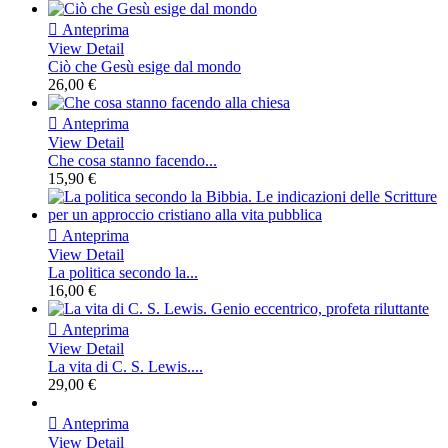

Anteprima
View Detail
Ciò che Gesù esige dal mondo
26,00 €

Anteprima
View Detail
Che cosa stanno facendo...
15,90 €

Anteprima
View Detail
La politica secondo la...
16,00 €

Anteprima
View Detail
La vita di C. S. Lewis....
29,00 €

Anteprima
View Detail