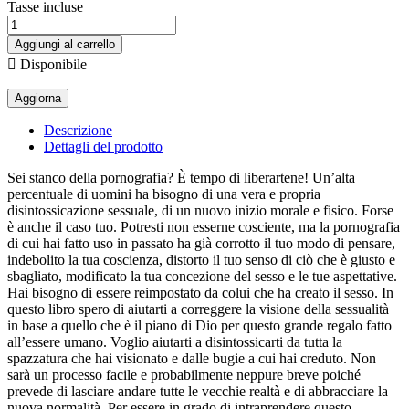
Tasse incluse
Aggiungi al carrello

Disponibile
Descrizione
Dettagli del prodotto
Sei stanco della pornografia? È tempo di liberartene! Un’alta
percentuale di uomini ha bisogno di una vera e propria
disintossicazione sessuale, di un nuovo inizio morale e fisico. Forse
è anche il caso tuo. Potresti non esserne cosciente, ma la pornografia
di cui hai fatto uso in passato ha già corrotto il tuo modo di pensare,
indebolito la tua coscienza, distorto il tuo senso di ciò che è giusto e
sbagliato, modificato la tua concezione del sesso e le tue aspettative.
Hai bisogno di essere reimpostato da colui che ha creato il sesso. In
questo libro spero di aiutarti a correggere la visione della sessualità
in base a quello che è il piano di Dio per questo grande regalo fatto
all’essere umano. Voglio aiutarti a disintossicarti da tutta la
spazzatura che hai visionato e dalle bugie a cui hai creduto. Non
sarà un processo facile e probabilmente neppure breve poiché
prevede di lasciare andare tutte le vecchie realtà e di abbracciare la
nuova normalità. Per essere in grado di intraprendere questo