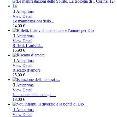

Anteprima
View Detail
Le manifestazioni dello...
24,00 €

Anteprima
View Detail
Rifletti. L'attività...
15,90 €

Anteprima
View Detail
Riscatto d’amore
25,00 €

Anteprima
View Detail
Istituzione della teologia...
18,00 €

Anteprima
View Detail