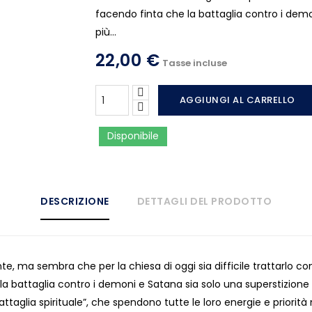
facendo finta che la battaglia contro i demo
più...
22,00 €
Tasse incluse
AGGIUNGI AL CARRELLO
Disponibile
DESCRIZIONE
DETTAGLI DEL PRODOTTO
e, ma sembra che per la chiesa di oggi sia difficile trattarlo con i
e la battaglia contro i demoni e Satana sia solo una superstizione a
ttaglia spirituale”, che spendono tutte le loro energie e priorità