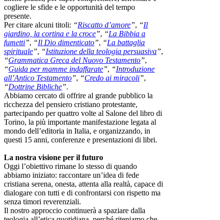
cogliere le sfide e le opportunità del tempo
presente.
Per citare alcuni titoli:
“
Riscatto d’amore
”
,
“
Il
giardino, la cortina e la croce
”
,
“
La Bibbia a
fumetti
”
,
“
Il Dio dimenticato
”
,
“
La battaglia
spirituale
”
,
“
Istituzione della teologia persuasiva
”
,
“
Grammatica Greca del Nuovo Testamento
”
,
“
Guida per mamme indaffarate
”
,
“
Introduzione
all’Antico Testamento
”
,
“
Credo ai miracoli
”
,
“
Dottrine Bibliche
”
.
Abbiamo cercato di offrire al grande pubblico la
ricchezza del pensiero cristiano protestante,
partecipando per quattro volte al Salone del libro di
Torino, la più importante manifestazione legata al
mondo dell’editoria in Italia, e organizzando, in
questi 15 anni, conferenze e presentazioni di libri.
La nostra visione per il futuro
Oggi l’obiettivo rimane lo stesso di quando
abbiamo iniziato: raccontare un’idea di fede
cristiana serena, onesta, attenta alla realtà, capace di
dialogare con tutti e di confrontarsi con rispetto ma
senza timori reverenziali.
Il nostro approccio continuerà a spaziare dalla
teologia all’etica quotidiana, perché riteniamo che