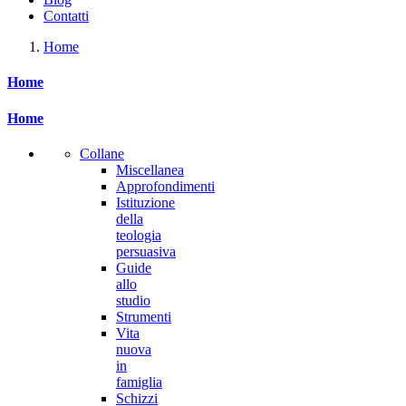
Contatti
Home
Home
Home
Collane
Miscellanea
Approfondimenti
Istituzione
della
teologia
persuasiva
Guide
allo
studio
Strumenti
Vita
nuova
in
famiglia
Schizzi