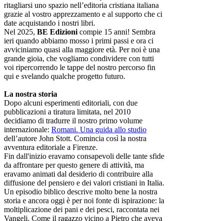
ritagliarsi uno spazio nell’editoria cristiana italiana
grazie al vostro apprezzamento e al supporto che ci
date acquistando i nostri libri.
Nel 2025,
BE Edizioni
compie 15 anni! Sembra
ieri quando abbiamo mosso i primi passi e ora ci
avviciniamo quasi alla maggiore età. Per noi è una
grande gioia, che vogliamo condividere con tutti
voi ripercorrendo le tappe del nostro percorso fin
qui e svelando qualche progetto futuro.
La nostra storia
Dopo alcuni esperimenti editoriali, con due
pubblicazioni a tiratura limitata, nel 2010
decidiamo di tradurre il nostro primo volume
internazionale:
Romani. Una guida allo studio
dell’autore John Stott. Comincia così la nostra
avventura editoriale a Firenze.
Fin dall'inizio eravamo consapevoli delle tante sfide
da affrontare per questo genere di attività, ma
eravamo animati dal desiderio di contribuire alla
diffusione del pensiero e dei valori cristiani in Italia.
Un episodio biblico descrive molto bene la nostra
storia e ancora oggi è per noi fonte di ispirazione: la
moltiplicazione dei pani e dei pesci, raccontata nei
Vangeli. Come il ragazzo vicino a Pietro che aveva