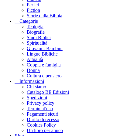
Per lei
Fiction
Storie dalla Bibbia
Categorie
Teologia
Biografie
Studi Biblici
Spiritualità
Giovani - Bambini
Lingue Bibliche
Attualità
Coppia e famiglia
Donna
Cultura e pensiero
Informazioni
Chi siamo
Catalogo BE Edizioni
Spedizioni
Privacy policy
Termini d'uso
Pagamenti sicuri
Diritto di recesso
Cookies Policy
Un libro per amico
Blog