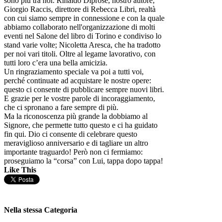
sono più tra noi: Rinaldo Diprose, nostro autore;
Giorgio Raccis, direttore di Rebecca Libri, realtà
con cui siamo sempre in connessione e con la quale
abbiamo collaborato nell'organizzazione di molti
eventi nel Salone del libro di Torino e condiviso lo
stand varie volte; Nicoletta Aresca, che ha tradotto
per noi vari titoli. Oltre al legame lavorativo, con
tutti loro c’era una bella amicizia.
Un ringraziamento speciale va poi a tutti voi,
perché continuate ad acquistare le nostre opere:
questo ci consente di pubblicare sempre nuovi libri.
E grazie per le vostre parole di incoraggiamento,
che ci spronano a fare sempre di più.
Ma la riconoscenza più grande la dobbiamo al
Signore, che permette tutto questo e ci ha guidato
fin qui. Dio ci consente di celebrare questo
meraviglioso anniversario e di tagliare un altro
importante traguardo! Però non ci fermiamo:
proseguiamo la “corsa” con Lui, tappa dopo tappa!
Like This
Nella stessa Categoria