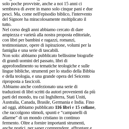
solo poche provviste, anche a noi 15 anni ci
sembrava di avere in mano solo cinque pani e due
pesci. Ma, come nell'episodio biblico, l'intervento
del Signore ha miracolosamente moltiplicato il
tutto.
Nel corso degli anni abbiamo cercato di dare
ampiezza e varietà alla nostra proposta editoriale,
con libri per bambini e ragazzi, romanzi,
testimonianze, opere di ispirazione, volumi per la
famiglia e una serie di tascabili.
Non solo: abbiamo pubblicato bellissime biografie
di grandi uomini del passato, libri di
approfondimento su tematiche teologiche e sulle
lingue bibliche, strumenti per lo studio della Bibbia
e della teologia, e una grande opera del Seicento
riproposta a fascicoli.
Abbiamo anche confezionato una serie di
traduzioni di libri scritti da autori provenienti da più
parti del mondo, tra cui Inghilterra, Stati Uniti,
Australia, Canada, Brasile, Germania e India. Fino
ad oggi, abbiamo pubblicato
116
libri
e
15 collane
,
che raccolgono stimoli, spunti e “campanelli di
allarme” di un mondo cristiano in continuo
fermento. Oltre a fornire importanti strumenti,
anche pratici, per saper comprendere, affrontare e