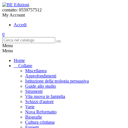
contatto: 0559757512
My Account
Accedi
0
Menu
Menu
Home
Collane
Miscellanea
Approfondimenti
Istituzione della teologia persuasiva
Guide allo studio
Strumenti
Vita nuova in famiglia
Schizzi d'autore
Varie
Nova Reformatio
Biografie
Cultura cristiana
Fumetti