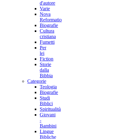
d'autore
Varie
Nova
Reformatio
Biografie
Cultura
cristiana
Fumetti
Per
lei
Fiction
Storie
dalla
Bibbia
Categorie
Teologia
Biografie
Studi
Biblici
Spiritualità
Giovani
-
Bambini
Lingue
Bibliche