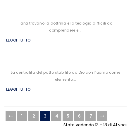
Tanti trovano la dottrina e la teologia difficili da
comprendere e...
LEGGI TUTTO
La centralità del patto stabilito da Dio con l’uomo come
elemento...
LEGGI TUTTO
1
2
3
4
5
6
7
State vedendo 13 - 18 di 41 voci