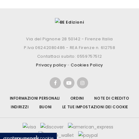
Via del Pignone 28 50142 - Firenze Italia
P.Iva 06242080486 - REA Firenze n. 612758
Contattaci subito: 0559757512
Privacy policy
-
Cookies Policy
INFORMAZIONI PERSONALI
ORDINI
NOTE DI CREDITO
INDIRIZZI
BUONI
LE TUE IMPOSTAZIONI DEI COOKIE
group_work
Consenso sui cookie