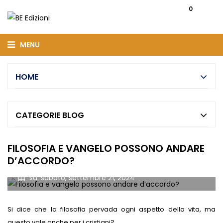
0
MENU
HOME
CATEGORIE BLOG
FILOSOFIA E VANGELO POSSONO ANDARE
in:
Novità editoriali
D’ACCORDO?
su:
sabato,
settembre
21,
2024
Si dice che la filosofia pervada ogni aspetto della vita, ma
questo vale anche per i cristiani?