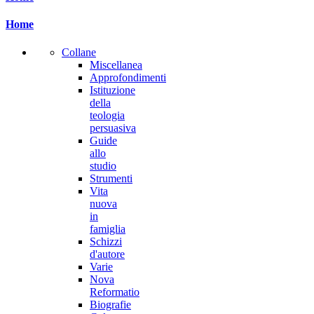
Home
Collane
Miscellanea
Approfondimenti
Istituzione
della
teologia
persuasiva
Guide
allo
studio
Strumenti
Vita
nuova
in
famiglia
Schizzi
d'autore
Varie
Nova
Reformatio
Biografie