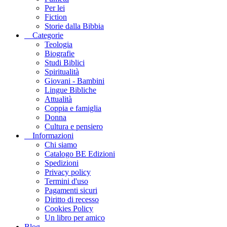
Per lei
Fiction
Storie dalla Bibbia
Categorie
Teologia
Biografie
Studi Biblici
Spiritualità
Giovani - Bambini
Lingue Bibliche
Attualità
Coppia e famiglia
Donna
Cultura e pensiero
Informazioni
Chi siamo
Catalogo BE Edizioni
Spedizioni
Privacy policy
Termini d'uso
Pagamenti sicuri
Diritto di recesso
Cookies Policy
Un libro per amico
Blog