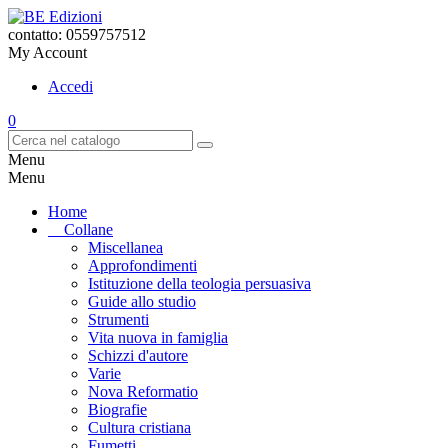
contatto: 0559757512
My Account
Accedi
0
Menu
Menu
Home
Collane
Miscellanea
Approfondimenti
Istituzione della teologia persuasiva
Guide allo studio
Strumenti
Vita nuova in famiglia
Schizzi d'autore
Varie
Nova Reformatio
Biografie
Cultura cristiana
Fumetti