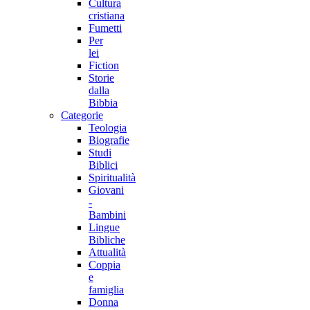
Cultura
cristiana
Fumetti
Per
lei
Fiction
Storie
dalla
Bibbia
Categorie
Teologia
Biografie
Studi
Biblici
Spiritualità
Giovani
-
Bambini
Lingue
Bibliche
Attualità
Coppia
e
famiglia
Donna